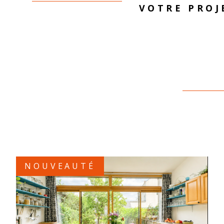
VOTRE PROJ
créer les con
vendeurs et 
Parce qu’un
et une hist
expertise au
NOUVEAUTÉ
VOIR LE BIEN