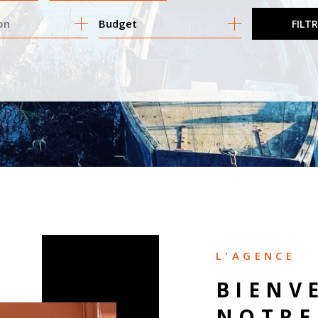
Budget
FILT
MO PRO
L'AGENCE
BIENV
NOTRE