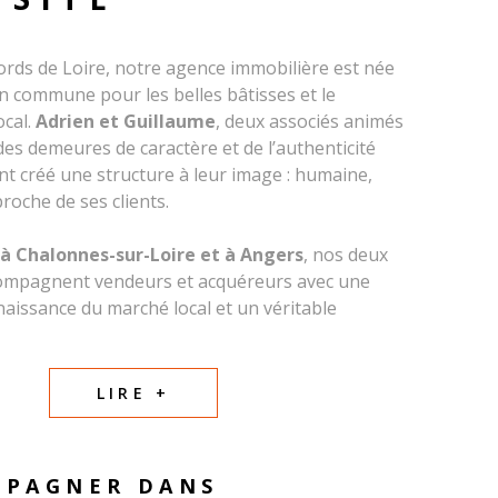
ords de Loire, notre agence immobilière est née
n commune pour les belles bâtisses et le
ocal.
Adrien et Guillaume
, deux associés animés
des demeures de caractère et de l’authenticité
ont créé une structure à leur image : humaine,
roche de ses clients.
à Chalonnes-sur-Loire et à Angers
, nos deux
ompagnent vendeurs et acquéreurs avec une
naissance du marché local et un véritable
au territoire. Nous avons à cœur de mettre en
 bien, qu’il s’agisse d’une maison de village, d’une
enne ou d’une propriété au charme ligérien.
LIRE +
, une équipe commerciale professionnelle et
vre chaque jour avec sérieux, transparence et
MPAGNER DANS
otre priorité est de comprendre votre projet et de