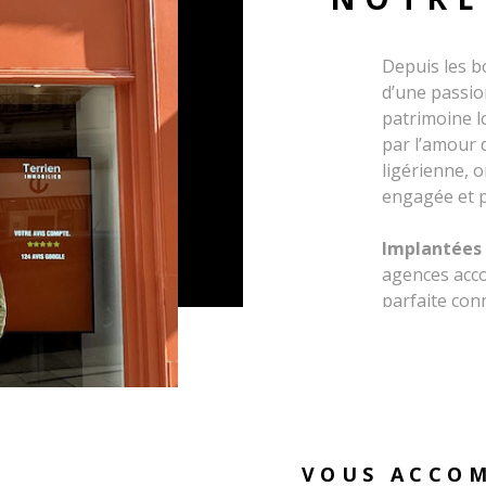
Depuis les b
d’une passio
patrimoine l
par l’amour 
ligérienne, 
engagée et p
Implantées 
agences acc
parfaite con
attachement 
valeur chaque
demeure anci
Autour d’eux
attentive œu
VOUS ACCO
confiance. N