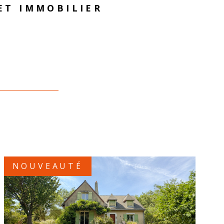
ET IMMOBILIER
ditions d’une relation équilibrée et réussie entre
acquéreurs.
 projet immobilier est avant tout une rencontre
oire, nous mettons notre passion et notre
 service de la vôtre.
NOUVEAUTÉ
VOIR LE BIEN