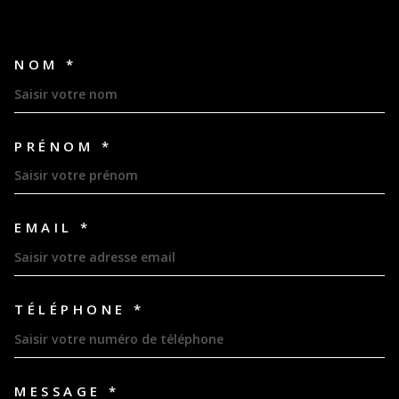
NOM *
TRAD_MELTEM_VOSCOORDON
PRÉNOM *
EMAIL *
TÉLÉPHONE *
MESSAGE *
TRAD_MELTEM_VOREDEMAND