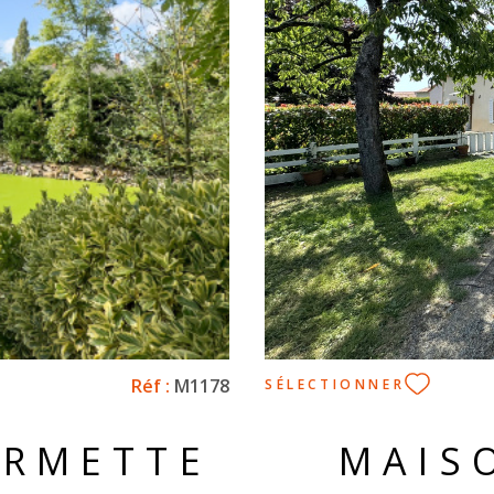
Réf :
M1178
SÉLECTIONNER
ERMETTE
MAIS