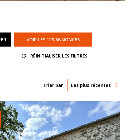
AVIS
CONTACT
RER
VOIR LES
123
ANNONCES
NOS HON
RÉINITIALISER LES FILTRES
Trier par
Les plus récentes