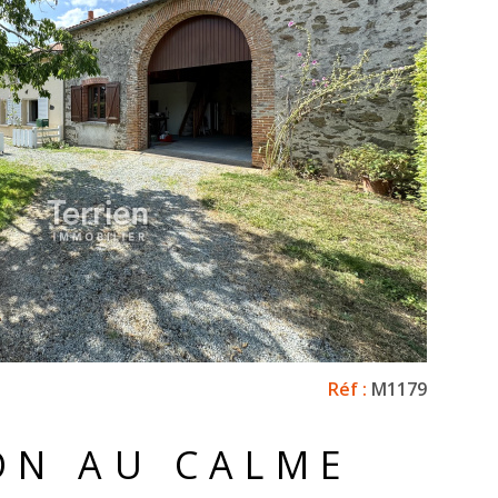
VOIR LE BIEN
Réf :
M1179
ON AU CALME