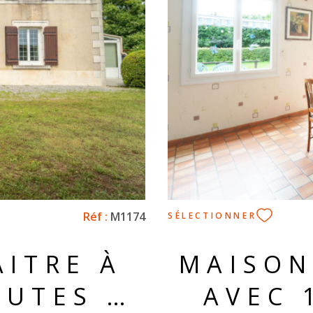
ILIER
l'état général de la maison 
la campagne à proximité. 
Réf :
M1174
SÉLECTIONNER
ITRE À
MAISON
NUTES À
AVEC 