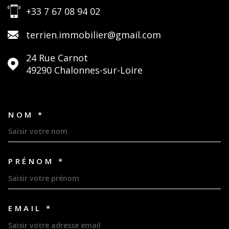
+33 7 67 08 94 02
terrien.immobilier@gmail.com
24 Rue Carnot
49290
Chalonnes-sur-Loire
NOM *
TRAD_MELTEM_VOSCOORDON
PRÉNOM *
EMAIL *