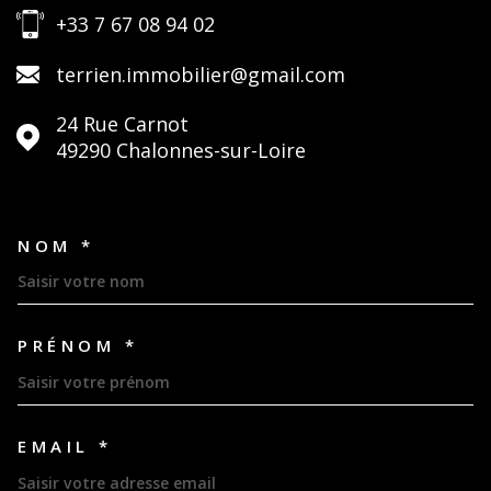
+33 7 67 08 94 02
terrien.immobilier@gmail.com
24 Rue Carnot
49290
Chalonnes-sur-Loire
NOM *
TRAD_MELTEM_VOSCOORDON
PRÉNOM *
EMAIL *