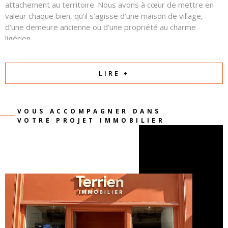
attachement au territoire. Nous avons à cœur de mettre en
valeur chaque bien, qu’il s’agisse d’une maison de village,
d’une demeure ancienne ou d’une propriété au charme
ligérien.
Autour d’eux, une équipe commerciale professionnelle et
attentive œuvre chaque jour avec sérieux, transparence et
LIRE +
confiance. Notre priorité est de comprendre votre projet et
de créer les conditions d’une relation équilibrée et réussie
entre vendeurs et acquéreurs.
VOUS ACCOMPAGNER DANS
VOTRE PROJET IMMOBILIER
Parce qu’un projet immobilier est avant tout une
rencontre et une histoire, nous mettons notre passion
et notre expertise au service de la vôtre.