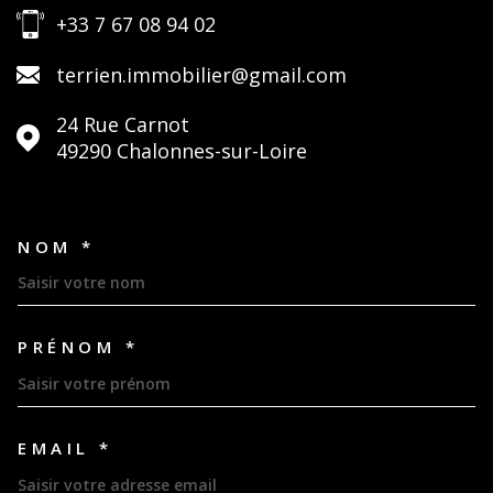
+33 7 67 08 94 02
terrien.immobilier@gmail.com
24 Rue Carnot
49290
Chalonnes-sur-Loire
NOM *
TRAD_MELTEM_VOSCOORDON
PRÉNOM *
EMAIL *