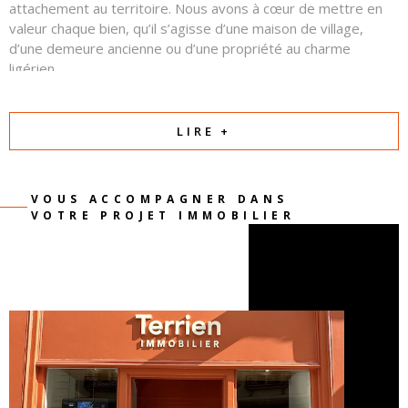
attachement au territoire. Nous avons à cœur de mettre en
valeur chaque bien, qu’il s’agisse d’une maison de village,
d’une demeure ancienne ou d’une propriété au charme
ligérien.
Autour d’eux, une équipe commerciale professionnelle et
attentive œuvre chaque jour avec sérieux, transparence et
LIRE +
confiance. Notre priorité est de comprendre votre projet et
de créer les conditions d’une relation équilibrée et réussie
entre vendeurs et acquéreurs.
VOUS ACCOMPAGNER DANS
VOTRE PROJET IMMOBILIER
Parce qu’un projet immobilier est avant tout une
rencontre et une histoire, nous mettons notre passion
et notre expertise au service de la vôtre.