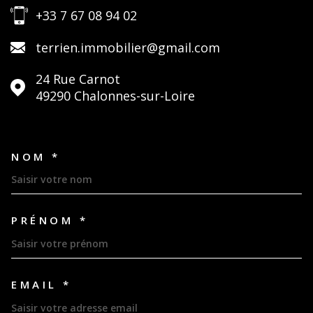
+33 7 67 08 94 02
terrien.immobilier@gmail.com
24 Rue Carnot
49290
Chalonnes-sur-Loire
NOM *
TRAD_MELTEM_VOSCOORDON
PRÉNOM *
EMAIL *