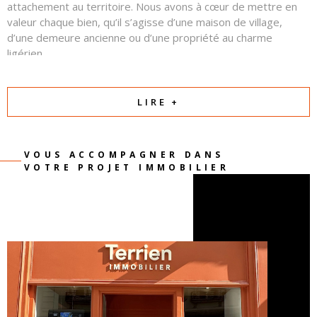
attachement au territoire. Nous avons à cœur de mettre en
valeur chaque bien, qu’il s’agisse d’une maison de village,
d’une demeure ancienne ou d’une propriété au charme
ligérien.
Autour d’eux, une équipe commerciale professionnelle et
attentive œuvre chaque jour avec sérieux, transparence et
LIRE +
confiance. Notre priorité est de comprendre votre projet et
de créer les conditions d’une relation équilibrée et réussie
entre vendeurs et acquéreurs.
VOUS ACCOMPAGNER DANS
VOTRE PROJET IMMOBILIER
Parce qu’un projet immobilier est avant tout une
rencontre et une histoire, nous mettons notre passion
et notre expertise au service de la vôtre.