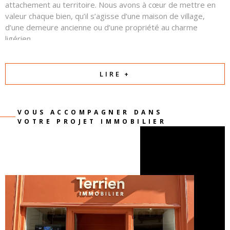
attachement au territoire. Nous avons à cœur de mettre en
valeur chaque bien, qu’il s’agisse d’une maison de village,
d’une demeure ancienne ou d’une propriété au charme
ligérien.
Autour d’eux, une équipe commerciale professionnelle et
attentive œuvre chaque jour avec sérieux, transparence et
LIRE +
confiance. Notre priorité est de comprendre votre projet et
de créer les conditions d’une relation équilibrée et réussie
entre vendeurs et acquéreurs.
VOUS ACCOMPAGNER DANS
VOTRE PROJET IMMOBILIER
Parce qu’un projet immobilier est avant tout une
rencontre et une histoire, nous mettons notre passion
et notre expertise au service de la vôtre.