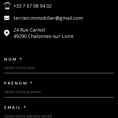
+33 7 67 08 94 02
terrien.immobilier@gmail.com
24 Rue Carnot
49290
Chalonnes-sur-Loire
NOM *
TRAD_MELTEM_VOSCOORDON
PRÉNOM *
EMAIL *