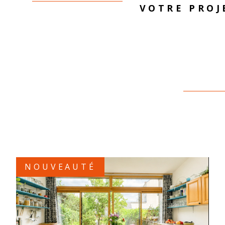
VOTRE PROJ
créer les con
vendeurs et 
Parce qu’un
et une hist
expertise au
NOUVEAUTÉ
VOIR LE BIEN