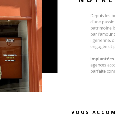
Depuis les b
d’une passio
patrimoine l
par l’amour 
ligérienne, 
engagée et p
Implantées 
agences acc
parfaite con
attachement 
valeur chaque
demeure anci
Autour d’eux
attentive œu
VOUS ACCO
confiance. N