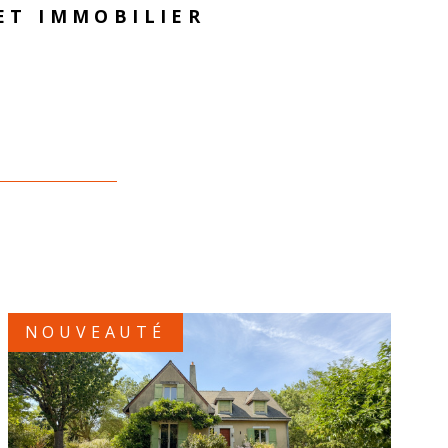
ET IMMOBILIER
ditions d’une relation équilibrée et réussie entre
acquéreurs.
 projet immobilier est avant tout une rencontre
oire, nous mettons notre passion et notre
 service de la vôtre.
NOUVEAUTÉ
VOIR LE BIEN