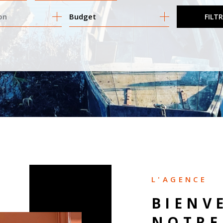
Budget
FILT
MO PRO
L'AGENCE
BIENV
NOTRE