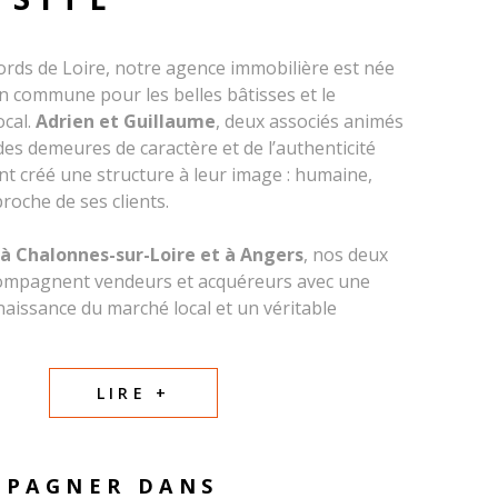
ords de Loire, notre agence immobilière est née
n commune pour les belles bâtisses et le
ocal.
Adrien et Guillaume
, deux associés animés
des demeures de caractère et de l’authenticité
ont créé une structure à leur image : humaine,
roche de ses clients.
à Chalonnes-sur-Loire et à Angers
, nos deux
ompagnent vendeurs et acquéreurs avec une
naissance du marché local et un véritable
au territoire. Nous avons à cœur de mettre en
 bien, qu’il s’agisse d’une maison de village, d’une
enne ou d’une propriété au charme ligérien.
LIRE +
, une équipe commerciale professionnelle et
vre chaque jour avec sérieux, transparence et
MPAGNER DANS
otre priorité est de comprendre votre projet et de