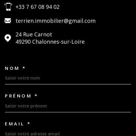
+33 7 67 08 94 02
terrien.immobilier@gmail.com
24 Rue Carnot
49290
Chalonnes-sur-Loire
NOM *
TRAD_MELTEM_VOSCOORDON
PRÉNOM *
EMAIL *