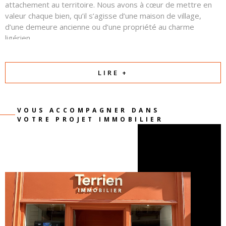
attachement au territoire. Nous avons à cœur de mettre en
valeur chaque bien, qu’il s’agisse d’une maison de village,
d’une demeure ancienne ou d’une propriété au charme
ligérien.
Autour d’eux, une équipe commerciale professionnelle et
attentive œuvre chaque jour avec sérieux, transparence et
LIRE +
confiance. Notre priorité est de comprendre votre projet et
de créer les conditions d’une relation équilibrée et réussie
entre vendeurs et acquéreurs.
VOUS ACCOMPAGNER DANS
VOTRE PROJET IMMOBILIER
Parce qu’un projet immobilier est avant tout une
rencontre et une histoire, nous mettons notre passion
et notre expertise au service de la vôtre.