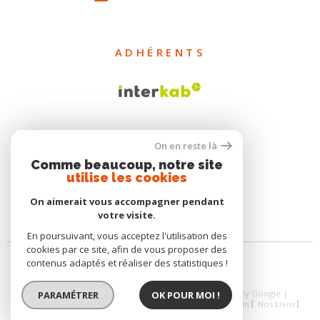
ADHÉRENTS
On en reste là
Comme beaucoup, notre site
utilise les cookies
On aimerait vous accompagner pendant
votre visite.
En poursuivant, vous acceptez l'utilisation des
cookies par ce site, afin de vous proposer des
contenus adaptés et réaliser des statistiques !
© 2026 | Tous droits réservés | Traduction powered by Google |
PARAMÉTRER
OK POUR MOI !
Nos Honoraires
Plan Du Site
Mentions Légales
Admin
Nos Liens
Politique RGPD
Cookies