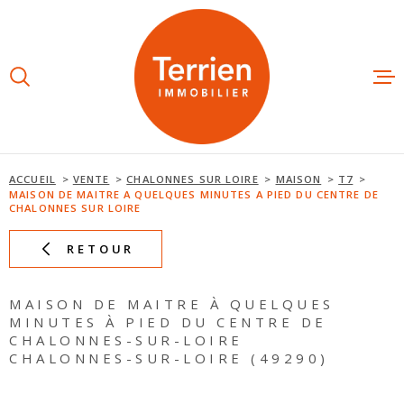
Aller
Aller
Aller
Aller
à
à
au
au
:
la
menu
contenu
recherche
principal
ESTIMAT
ACHETE
ACCUEIL
VENTE
CHALONNES SUR LOIRE
MAISON
T7
MAISON DE MAITRE A QUELQUES MINUTES A PIED DU CENTRE DE
CHALONNES SUR LOIRE
LOUER
RETOUR
NOS AGE
MAISON DE MAITRE À QUELQUES
MINUTES À PIED DU CENTRE DE
NOTRE É
CHALONNES-SUR-LOIRE
CHALONNES-SUR-LOIRE (49290)
AVIS