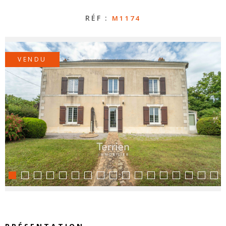
RÉF :
M1174
CONTAC
NOS
VENDU
HONORA