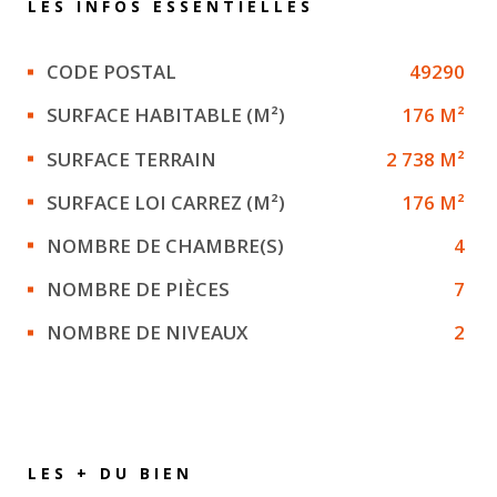
LES INFOS
ESSENTIELLES
Caractérisque
Valeurs
CODE POSTAL
49290
SURFACE HABITABLE (M²)
176 M²
SURFACE TERRAIN
2 738 M²
SURFACE LOI CARREZ (M²)
176 M²
NOMBRE DE CHAMBRE(S)
4
NOMBRE DE PIÈCES
7
NOMBRE DE NIVEAUX
2
LES + DU BIEN