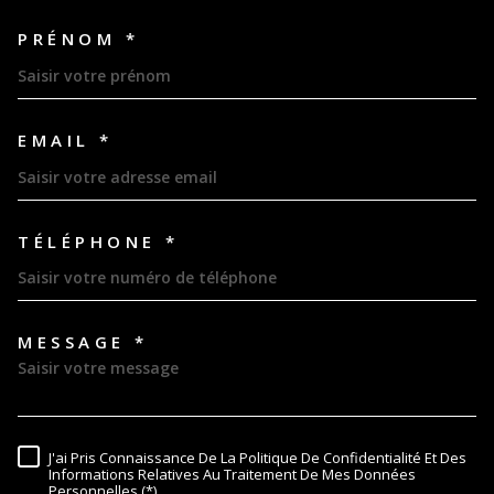
PRÉNOM *
EMAIL *
TÉLÉPHONE *
MESSAGE *
TRAD_MELTEM_VOREDEMAND
J'ai Pris Connaissance De La Politique De Confidentialité Et Des
RÈGLEMENTATION
Informations Relatives Au Traitement De Mes Données
Personnelles (*)