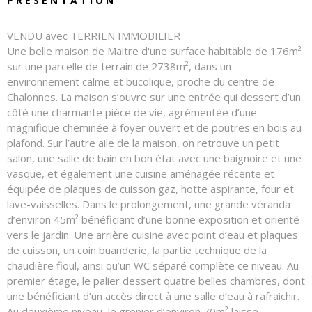
PRÉSENTATION
VENDU avec TERRIEN IMMOBILIER
Une belle maison de Maitre d'une surface habitable de 176m²
sur une parcelle de terrain de 2738m², dans un
environnement calme et bucolique, proche du centre de
Chalonnes. La maison s’ouvre sur une entrée qui dessert d’un
côté une charmante pièce de vie, agrémentée d’une
magnifique cheminée à foyer ouvert et de poutres en bois au
plafond. Sur l’autre aile de la maison, on retrouve un petit
salon, une salle de bain en bon état avec une baignoire et une
vasque, et également une cuisine aménagée récente et
équipée de plaques de cuisson gaz, hotte aspirante, four et
lave-vaisselles. Dans le prolongement, une grande véranda
d’environ 45m² bénéficiant d’une bonne exposition et orienté
vers le jardin. Une arrière cuisine avec point d’eau et plaques
de cuisson, un coin buanderie, la partie technique de la
chaudière fioul, ainsi qu’un WC séparé complète ce niveau. Au
premier étage, le palier dessert quatre belles chambres, dont
une bénéficiant d’un accès direct à une salle d’eau à rafraichir.
Au deuxième niveau, le grenier d’environ 70m² laisse