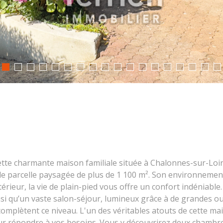
 charmante maison familiale située à Chalonnes-sur-Loire,
lle parcelle paysagée de plus de 1 100 m². Son environnemen
intérieur, la vie de plain-pied vous offre un confort indéniabl
si qu’un vaste salon-séjour, lumineux grâce à de grandes o
omplètent ce niveau. L'un des véritables atouts de cette m
ur répondre à vos besoins. Vous y découvrirez deux chambres