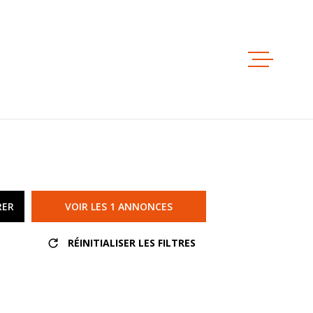
ESTIMAT
ACHETER
LOUER
RER
VOIR LES
1
ANNONCES
NOS AGE
RÉINITIALISER LES FILTRES
NOTRE ÉQ