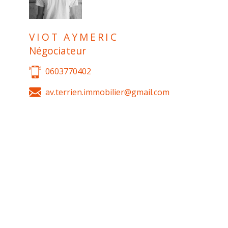
VIOT AYMERIC
Négociateur
0603770402
av.terrien.immobilier@gmail.com