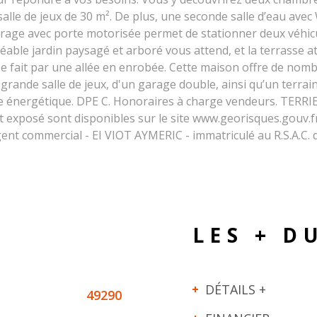
salle de jeux de 30 m². De plus, une seconde salle d’eau avec
garage avec porte motorisée permet de stationner deux véhic
éable jardin paysagé et arboré vous attend, et la terrasse at
e fait par une allée en enrobée. Cette maison offre de nombr
rande salle de jeux, d'un garage double, ainsi qu’un terrain
ce énergétique. DPE C. Honoraires à charge vendeurs. TER
st exposé sont disponibles sur le site www.georisques.gouv.
 Agent commercial - EI VIOT AYMERIC - immatriculé au R.S.A.
LES + D
DÉTAILS +
49290