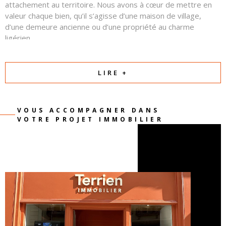
attachement au territoire. Nous avons à cœur de mettre en
valeur chaque bien, qu’il s’agisse d’une maison de village,
d’une demeure ancienne ou d’une propriété au charme
ligérien.
Autour d’eux, une équipe commerciale professionnelle et
attentive œuvre chaque jour avec sérieux, transparence et
LIRE +
confiance. Notre priorité est de comprendre votre projet et
de créer les conditions d’une relation équilibrée et réussie
entre vendeurs et acquéreurs.
VOUS ACCOMPAGNER DANS
VOTRE PROJET IMMOBILIER
Parce qu’un projet immobilier est avant tout une
rencontre et une histoire, nous mettons notre passion
et notre expertise au service de la vôtre.