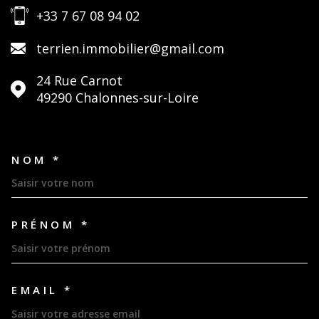
+33 7 67 08 94 02
terrien.immobilier@gmail.com
24 Rue Carnot
49290
Chalonnes-sur-Loire
NOM *
TRAD_MELTEM_VOSCOORDON
PRÉNOM *
EMAIL *