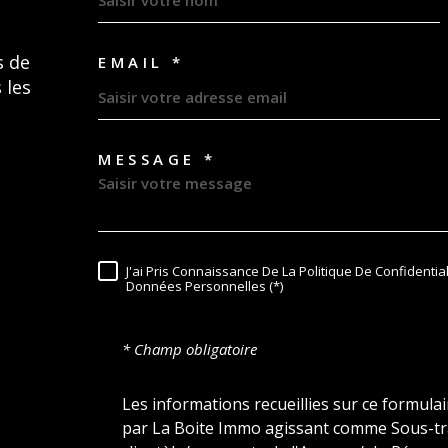
s de
EMAIL *
 les
MESSAGE *
TRAD_MELTEM_VORE
J'ai Pris Connaissance De La Politique De Confidentia
RÈGLEMENTATION
Données Personnelles (*)
* Champ obligatoire
Les informations recueillies sur ce formula
par La Boite Immo agissant comme Sous-trai