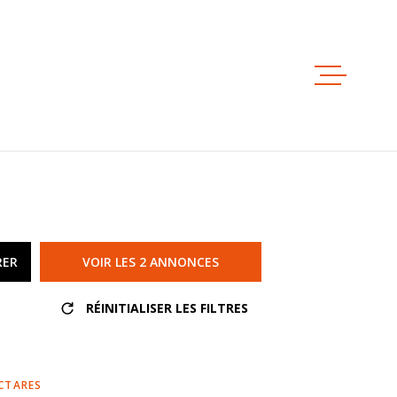
ESTIMAT
ACHETER
LOUER
RER
VOIR LES
2
ANNONCES
NOS AGE
RÉINITIALISER LES FILTRES
NOTRE ÉQ
CTARES