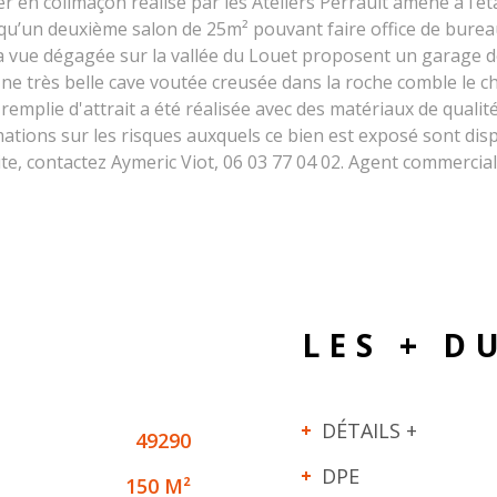
er en colimaçon réalisé par les Ateliers Perrault amène à l’
qu’un deuxième salon de 25m² pouvant faire office de bure
 la vue dégagée sur la vallée du Louet proposent un garage 
ne très belle cave voutée creusée dans la roche comble le c
emplie d'attrait a été réalisée avec des matériaux de qualit
ions sur les risques auxquels ce bien est exposé sont disp
e, contactez Aymeric Viot, 06 03 77 04 02. Agent commercial 
LES + D
DÉTAILS +
49290
DPE
150 M²