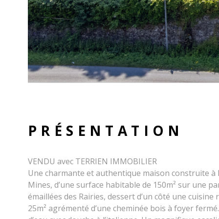
PRÉSENTATION
VENDU avec TERRIEN IMMOBILIER
Une charmante et authentique maison construite à la
Mines, d’une surface habitable de 150m² sur une parc
émaillées des Rairies, dessert d’un côté une cuisine 
25m² agrémenté d’une cheminée bois à foyer fermé.