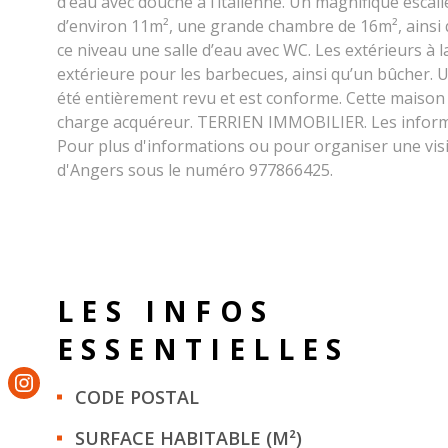
d’eau avec douche à l’italienne. Un magnifique escali
d’environ 11m², une grande chambre de 16m², ainsi 
ce niveau une salle d’eau avec WC. Les extérieurs à
extérieure pour les barbecues, ainsi qu’un bûcher. U
été entièrement revu et est conforme. Cette maison r
charge acquéreur. TERRIEN IMMOBILIER. Les informat
Pour plus d'informations ou pour organiser une visit
d'Angers sous le numéro 977866425.
LES INFOS
ESSENTIELLES
Caractérisque
Valeurs
CODE POSTAL
SURFACE HABITABLE (M²)