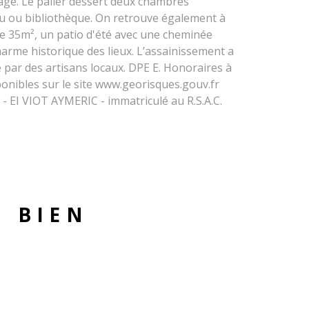
étage. Le palier dessert deux chambres
au ou bibliothèque. On retrouve également à
de 35m², un patio d'été avec une cheminée
harme historique des lieux. L’assainissement a
é par des artisans locaux. DPE E. Honoraires à
onibles sur le site www.georisques.gouv.fr
- EI VIOT AYMERIC - immatriculé au R.S.A.C.
U BIEN