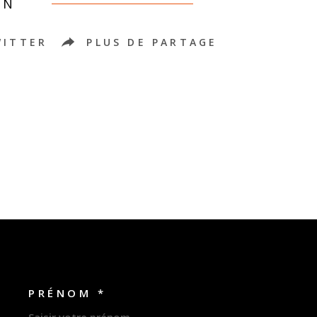
EN
WITTER
PLUS DE PARTAGE
PRÉNOM *
OORDONNEES