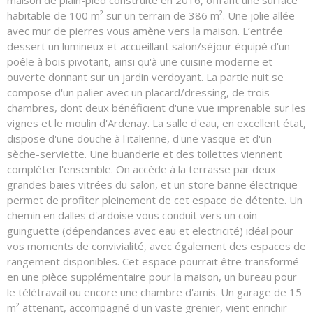
maison de plain-pied construite en 2016, offrant une surface
habitable de 100 m² sur un terrain de 386 m². Une jolie allée
avec mur de pierres vous amène vers la maison. L’entrée
dessert un lumineux et accueillant salon/séjour équipé d'un
poêle à bois pivotant, ainsi qu'à une cuisine moderne et
ouverte donnant sur un jardin verdoyant. La partie nuit se
compose d'un palier avec un placard/dressing, de trois
chambres, dont deux bénéficient d'une vue imprenable sur les
vignes et le moulin d'Ardenay. La salle d'eau, en excellent état,
dispose d'une douche à l'italienne, d'une vasque et d'un
sèche-serviette. Une buanderie et des toilettes viennent
compléter l'ensemble. On accède à la terrasse par deux
grandes baies vitrées du salon, et un store banne électrique
permet de profiter pleinement de cet espace de détente. Un
chemin en dalles d'ardoise vous conduit vers un coin
guinguette (dépendances avec eau et electricité) idéal pour
vos moments de convivialité, avec également des espaces de
rangement disponibles. Cet espace pourrait être transformé
en une pièce supplémentaire pour la maison, un bureau pour
le télétravail ou encore une chambre d'amis. Un garage de 15
m² attenant, accompagné d'un vaste grenier, vient enrichir