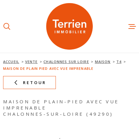
Aller
Aller
Aller
Aller
à
à
au
au
:
la
menu
contenu
recherche
principal
ESTIMAT
ACHETE
ACCUEIL
VENTE
CHALONNES SUR LOIRE
MAISON
T4
MAISON DE PLAIN PIED AVEC VUE IMPRENABLE
LOUER
RETOUR
NOS AGE
MAISON DE PLAIN-PIED AVEC VUE
IMPRENABLE
CHALONNES-SUR-LOIRE (49290)
NOTRE É
AVIS