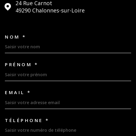
24 Rue Carnot
49290
Chalonnes-sur-Loire
NOM *
TRAD_MELTEM_VOSCOORDON
PRÉNOM *
EMAIL *
TÉLÉPHONE *