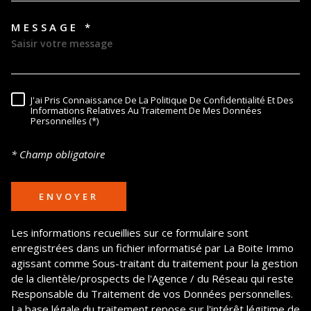
MESSAGE *
TRAD_MELTEM_VOREDEMAND
J'ai Pris Connaissance De La Politique De Confidentialité Et Des
RÈGLEMENTATION
Informations Relatives Au Traitement De Mes Données
Personnelles (*)
* Champ obligatoire
ENVOYER
Les informations recueillies sur ce formulaire sont
enregistrées dans un fichier informatisé par La Boite Immo
agissant comme Sous-traitant du traitement pour la gestion
de la clientèle/prospects de l'Agence / du Réseau qui reste
Responsable du Traitement de vos Données personnelles.
La base légale du traitement repose sur l'intérêt légitime de