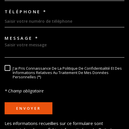
TÉLÉPHONE *
MESSAGE *
TRAD_MELTEM_VOREDEMAND
J'ai Pris Connaissance De La Politique De Confidentialité Et Des
RÈGLEMENTATION
Informations Relatives Au Traitement De Mes Données
Personnelles (*)
* Champ obligatoire
ENVOYER
Les informations recueillies sur ce formulaire sont