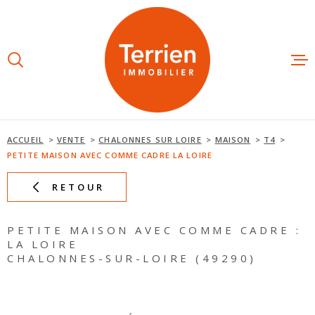
Aller
Aller
Aller
Aller
à
à
au
au
:
la
menu
contenu
recherche
principal
ESTIMAT
ACHETE
ACCUEIL
VENTE
CHALONNES SUR LOIRE
MAISON
T4
PETITE MAISON AVEC COMME CADRE LA LOIRE
LOUER
RETOUR
NOS AGE
PETITE MAISON AVEC COMME CADRE :
LA LOIRE
CHALONNES-SUR-LOIRE (49290)
NOTRE É
AVIS