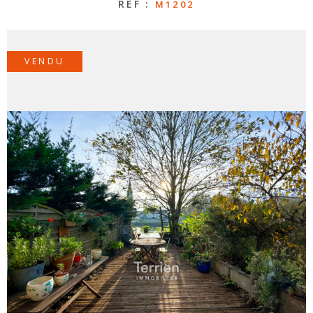
RÉF :
M1202
CONTAC
VENDU
NOS
HONORA