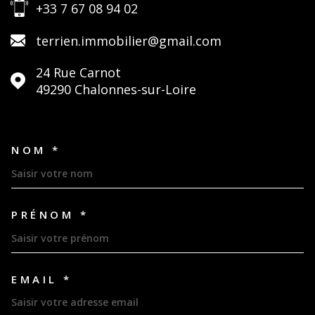
+33 7 67 08 94 02
terrien.immobilier@gmail.com
24 Rue Carnot
49290
Chalonnes-sur-Loire
NOM *
TRAD_MELTEM_VOSCOORDON
PRÉNOM *
EMAIL *