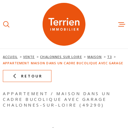
Aller
Aller
Aller
Aller
à
à
au
au
:
la
menu
contenu
recherche
principal
ESTIMAT
ACHETE
ACCUEIL
VENTE
CHALONNES SUR LOIRE
MAISON
T3
APPARTEMENT MAISON DANS UN CADRE BUCOLIQUE AVEC GARAGE
LOUER
RETOUR
NOS AGE
APPARTEMENT / MAISON DANS UN
CADRE BUCOLIQUE AVEC GARAGE
CHALONNES-SUR-LOIRE (49290)
NOTRE É
AVIS