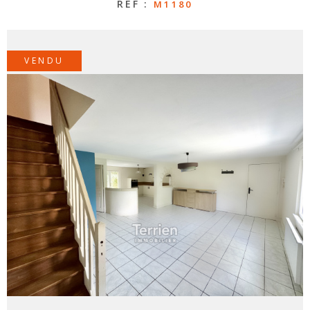
RÉF :
M1180
CONTAC
VENDU
NOS
HONORA