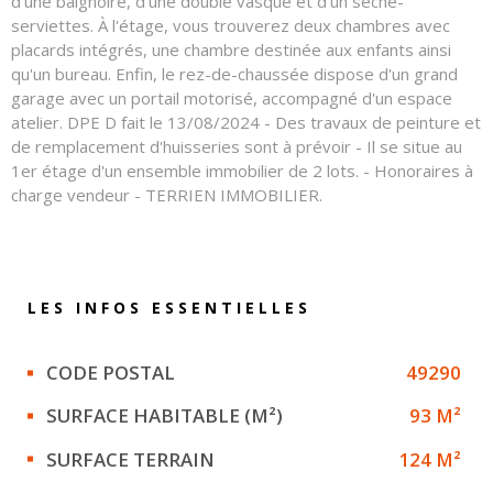
d'une baignoire, d'une double vasque et d'un sèche-
serviettes. À l'étage, vous trouverez deux chambres avec
placards intégrés, une chambre destinée aux enfants ainsi
qu'un bureau. Enfin, le rez-de-chaussée dispose d'un grand
garage avec un portail motorisé, accompagné d'un espace
atelier. DPE D fait le 13/08/2024 - Des travaux de peinture et
de remplacement d'huisseries sont à prévoir - Il se situe au
1er étage d'un ensemble immobilier de 2 lots. - Honoraires à
charge vendeur - TERRIEN IMMOBILIER.
LES INFOS
ESSENTIELLES
Caractérisque
Valeurs
CODE POSTAL
49290
SURFACE HABITABLE (M²)
93 M²
SURFACE TERRAIN
124 M²