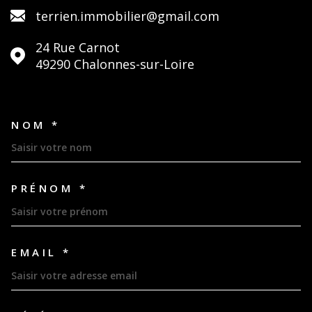
terrien.immobilier@gmail.com
24 Rue Carnot
49290
Chalonnes-sur-Loire
NOM *
TRAD_MELTEM_VOSCOORDON
PRÉNOM *
EMAIL *