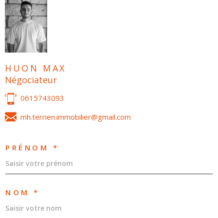
HUON MAX
Négociateur
0615743093
mh.terrien.immobilier@gmail.com
PRÉNOM *
NOM *