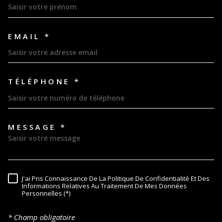
EMAIL *
TÉLÉPHONE *
MESSAGE *
TRAD_MELTEM_VOREDEMAND
J'ai Pris Connaissance De La Politique De Confidentialité Et Des
RÈGLEMENTATION
Informations Relatives Au Traitement De Mes Données
Personnelles (*)
* Champ obligatoire