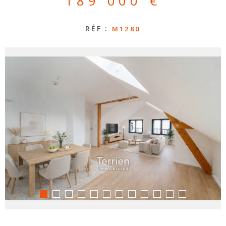
189 000 €
CONTAC
RÉF :
M1280
NOS
HONORA