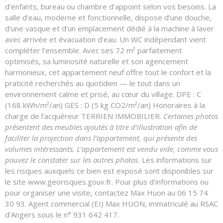
d’enfants, bureau ou chambre d’appoint selon vos besoins. La
salle d’eau, moderne et fonctionnelle, dispose d’une douche,
d’une vasque et d’un emplacement dédié à la machine à laver
avec arrivée et évacuation d’eau. Un WC indépendant vient
compléter l’ensemble. Avec ses 72 m² parfaitement
optimisés, sa luminosité naturelle et son agencement
harmonieux, cet appartement neuf offre tout le confort et la
praticité recherchés au quotidien — le tout dans un
environnement calme et prisé, au cœur du village. DPE : C
(168 kWh/m²/an) GES : D (5 kg CO2/m²/an) Honoraires à la
charge de l’acquéreur TERRIEN IMMOBILIER.
Certaines photos
présentent des meubles ajoutés à titre d’illustration afin de
faciliter la projection dans l’appartement, qui présente des
volumes intéressants. L’appartement est vendu vide, comme vous
pouvez le constater sur les autres photos.
Les informations sur
les risques auxquels ce bien est exposé sont disponibles sur
le site www.georisques.gouv.fr. Pour plus d’informations ou
pour organiser une visite, contactez Max Huon au 06 15 74
30 93. Agent commercial (EI) Max HUON, immatriculé au RSAC
d’Angers sous le n° 931 642 417.