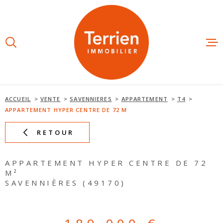
Aller
Aller
Aller
Aller
à
à
au
au
:
la
menu
contenu
recherche
principal
ESTIMAT
ACHETE
ACCUEIL
VENTE
SAVENNIERES
APPARTEMENT
T4
APPARTEMENT HYPER CENTRE DE 72 M
LOUER
RETOUR
NOS AGE
APPARTEMENT HYPER CENTRE DE 72
M²
SAVENNIÈRES (49170)
NOTRE É
AVIS