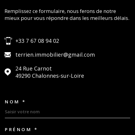
Remplissez ce formulaire, nous ferons de notre
mieux pour vous répondre dans les meilleurs délais.
+33 7 67 08 94 02
terrien.immobilier@gmail.com
24 Rue Carnot
49290
Chalonnes-sur-Loire
NOM *
TRAD_MELTEM_VOSCOORDON
PRÉNOM *