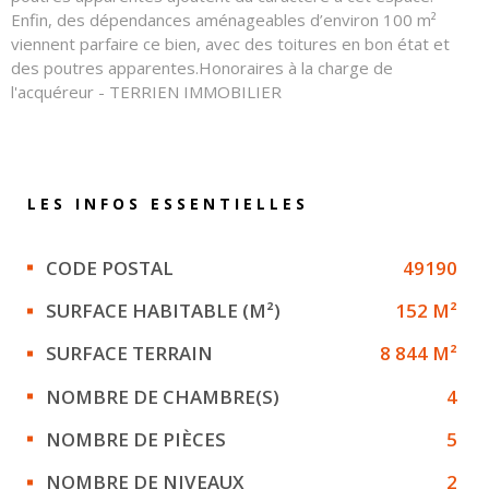
Enfin, des dépendances aménageables d’environ 100 m²
viennent parfaire ce bien, avec des toitures en bon état et
des poutres apparentes.Honoraires à la charge de
l'acquéreur - TERRIEN IMMOBILIER
LES INFOS
ESSENTIELLES
Caractérisque
Valeurs
CODE POSTAL
49190
SURFACE HABITABLE (M²)
152 M²
SURFACE TERRAIN
8 844 M²
NOMBRE DE CHAMBRE(S)
4
NOMBRE DE PIÈCES
5
NOMBRE DE NIVEAUX
2