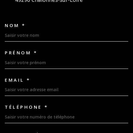
NOM *
TRAD_MELTEM_VOSCOORDON
PRÉNOM *
EMAIL *
TÉLÉPHONE *