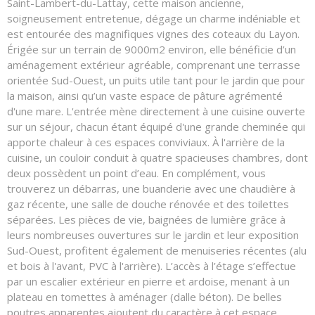
Saint-Lambert-du-Lattay, cette maison ancienne,
soigneusement entretenue, dégage un charme indéniable et
est entourée des magnifiques vignes des coteaux du Layon.
Érigée sur un terrain de 9000m2 environ, elle bénéficie d’un
aménagement extérieur agréable, comprenant une terrasse
orientée Sud-Ouest, un puits utile tant pour le jardin que pour
la maison, ainsi qu’un vaste espace de pâture agrémenté
d'une mare. L'entrée mène directement à une cuisine ouverte
sur un séjour, chacun étant équipé d'une grande cheminée qui
apporte chaleur à ces espaces conviviaux. À l'arrière de la
cuisine, un couloir conduit à quatre spacieuses chambres, dont
deux possèdent un point d’eau. En complément, vous
trouverez un débarras, une buanderie avec une chaudière à
gaz récente, une salle de douche rénovée et des toilettes
séparées. Les pièces de vie, baignées de lumière grâce à
leurs nombreuses ouvertures sur le jardin et leur exposition
Sud-Ouest, profitent également de menuiseries récentes (alu
et bois à l'avant, PVC à l'arrière). L’accès à l’étage s’effectue
par un escalier extérieur en pierre et ardoise, menant à un
plateau en tomettes à aménager (dalle béton). De belles
poutres apparentes ajoutent du caractère à cet espace.