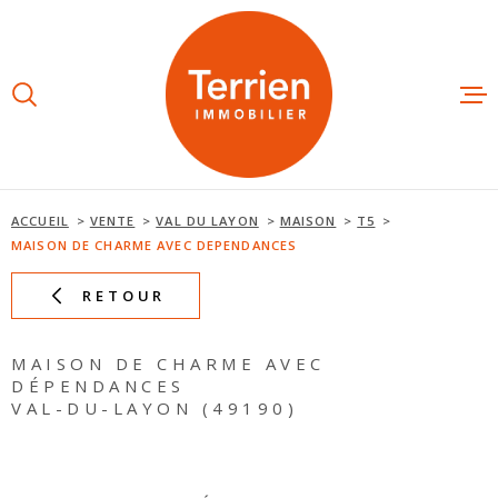
Aller
Aller
Aller
Aller
à
à
au
au
:
la
menu
contenu
recherche
principal
ESTIMAT
ACHETE
ACCUEIL
VENTE
VAL DU LAYON
MAISON
T5
MAISON DE CHARME AVEC DEPENDANCES
LOUER
RETOUR
NOS AGE
MAISON DE CHARME AVEC
DÉPENDANCES
VAL-DU-LAYON (49190)
NOTRE É
AVIS