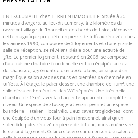
PRÉSENTATION
EN EXCLUSIVITE chez TERRIEN IMMOBILIER. Située à 35
minutes d'Angers, au lieu-dit Cumeray, à 2 kilomètres du
ravissant village du Thoureil et des bords de Loire, découvrez
cette magnifique propriété en pierre de tuffeau rénovée dans
les années 1990, composée de 3 logements et d’une grande
salle de réception, se révélant idéale pour une activité de
gîte. Le premier logement, restauré en 2006, se compose
d'une cuisine dinatoire fonctionnelle et bien équipée au rez-
de-chaussée, agrémentée d'un poêle à bois, ainsi que d'un
magnifique salon avec ses murs en pierrées sa cheminée en
tuffeau. À l'étage, le palier dessert une chambre de 10m², une
salle d'eau en bon état et des WC séparés. Une très belle
chambre de 13m², avec la charpente apparente, complète ce
niveau. Un espace de stockage attenant permet un espace
buanderie – atelier – local vélo. Deux caves troglodytes, dont
une équipée d'un vieux four à pain fonctionnel, ainsi qu'un
splendide puits rénové en pierre de tuffeau, nous amène vers
le second logement. Celui-ci s'ouvre sur un ensemble salon et
salle à manger avec une belle cheminée à foyer ouvert. Dans