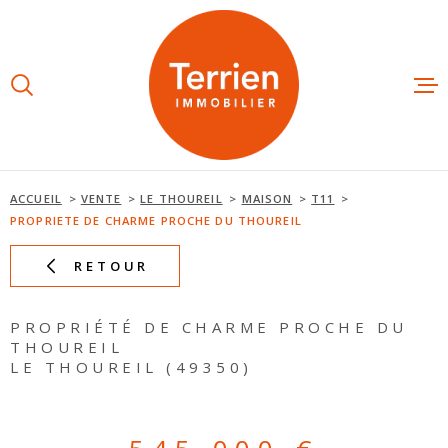
Aller
Aller
Aller
Aller
à
à
au
au
:
la
menu
contenu
recherche
principal
ESTIMAT
ACHETE
ACCUEIL
VENTE
LE THOUREIL
MAISON
T11
PROPRIETE DE CHARME PROCHE DU THOUREIL
LOUER
RETOUR
NOS AGE
PROPRIÉTÉ DE CHARME PROCHE DU
THOUREIL
LE THOUREIL (49350)
NOTRE É
AVIS