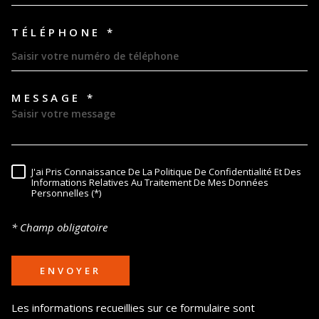
TÉLÉPHONE *
MESSAGE *
TRAD_MELTEM_VOREDEMAND
J'ai Pris Connaissance De La Politique De Confidentialité Et Des
RÈGLEMENTATION
Informations Relatives Au Traitement De Mes Données
Personnelles (*)
* Champ obligatoire
ENVOYER
Les informations recueillies sur ce formulaire sont