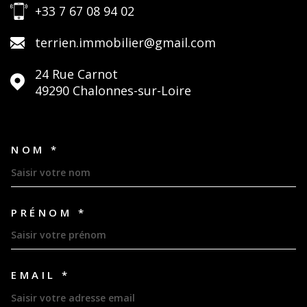
+33 7 67 08 94 02
terrien.immobilier@gmail.com
24 Rue Carnot
49290
Chalonnes-sur-Loire
NOM *
TRAD_MELTEM_VOSCOORDON
PRÉNOM *
EMAIL *