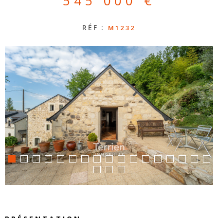
545 000 €
CONTAC
RÉF :
M1232
NOS
HONORA