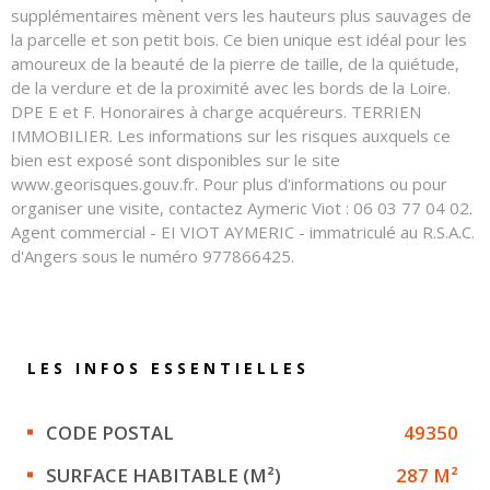
supplémentaires mènent vers les hauteurs plus sauvages de
la parcelle et son petit bois. Ce bien unique est idéal pour les
amoureux de la beauté de la pierre de taille, de la quiétude,
de la verdure et de la proximité avec les bords de la Loire.
DPE E et F. Honoraires à charge acquéreurs. TERRIEN
IMMOBILIER. Les informations sur les risques auxquels ce
bien est exposé sont disponibles sur le site
www.georisques.gouv.fr. Pour plus d'informations ou pour
organiser une visite, contactez Aymeric Viot : 06 03 77 04 02.
Agent commercial - EI VIOT AYMERIC - immatriculé au R.S.A.C.
d'Angers sous le numéro 977866425.
LES INFOS
ESSENTIELLES
Caractérisque
Valeurs
CODE POSTAL
49350
SURFACE HABITABLE (M²)
287 M²