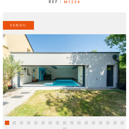
RÉF :
M1234
CONTAC
VENDU
NOS
HONORA