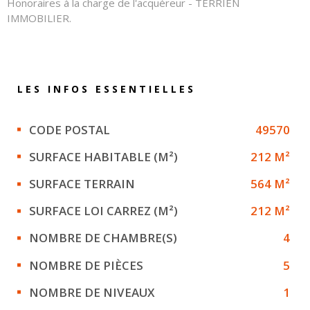
Honoraires à la charge de l'acquéreur - TERRIEN
IMMOBILIER.
LES INFOS
ESSENTIELLES
Caractérisque
Valeurs
CODE POSTAL
49570
SURFACE HABITABLE (M²)
212 M²
SURFACE TERRAIN
564 M²
SURFACE LOI CARREZ (M²)
212 M²
NOMBRE DE CHAMBRE(S)
4
NOMBRE DE PIÈCES
5
NOMBRE DE NIVEAUX
1