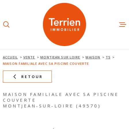
Aller
Aller
Aller
Aller
à
à
au
au
:
la
menu
contenu
recherche
principal
ESTIMAT
ACHETE
ACCUEIL
VENTE
MONTJEAN SUR LOIRE
MAISON
T5
MAISON FAMILIALE AVEC SA PISCINE COUVERTE
LOUER
RETOUR
NOS AGE
MAISON FAMILIALE AVEC SA PISCINE
COUVERTE
MONTJEAN-SUR-LOIRE (49570)
NOTRE É
AVIS