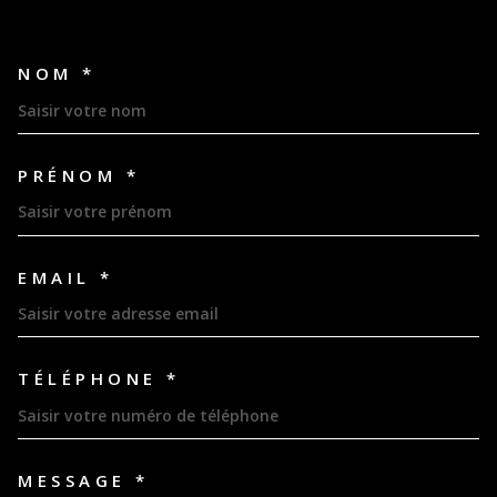
NOM *
TRAD_MELTEM_VOSCOORDON
PRÉNOM *
EMAIL *
TÉLÉPHONE *
MESSAGE *
TRAD_MELTEM_VOREDEMAND