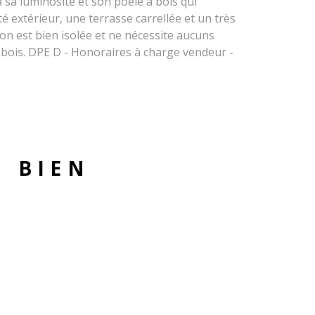
à sa luminosité et son poêle à bois qui
é extérieur, une terrasse carrellée et un très
n est bien isolée et ne nécessite aucuns
à bois. DPE D - Honoraires à charge vendeur -
U BIEN