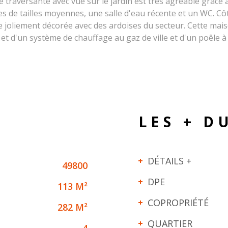
e traversante avec vue sur le jardin est très agréable grâce 
es de tailles moyennes, une salle d'eau récente et un WC. Côt
joliement décorée avec des ardoises du secteur. Cette maiso
 et d'un système de chauffage au gaz de ville et d'un poêle 
LES + D
DÉTAILS +
49800
DPE
113 M²
COPROPRIÉTÉ
282 M²
QUARTIER