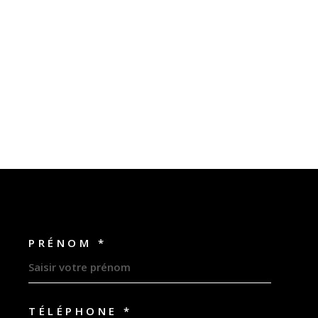
PRÉNOM *
OORDONNEES
TÉLÉPHONE *