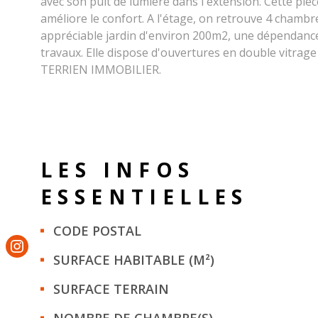
avec son puit de lumière dans l'extension. Cette pièc
améliore le confort. A l'étage, on retrouve 4 chambr
appréciable jardin d'environ 200m2, une dépendance 
travaux. Elle dispose d'ouvertures en double vitrage
TERRIEN IMMOBILIER.
LES INFOS
ESSENTIELLES
Caractérisque
Valeurs
CODE POSTAL
SURFACE HABITABLE (M²)
SURFACE TERRAIN