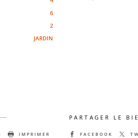
4
6
2
JARDIN
PARTAGER LE BI
E
IMPRIMER
FACEBOOK
T