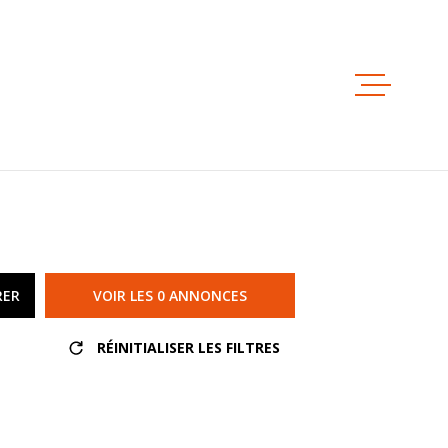
ESTIMAT
ACHETER
LOUER
RER
VOIR LES
0
ANNONCES
NOS AGE
RÉINITIALISER LES FILTRES
NOTRE ÉQ