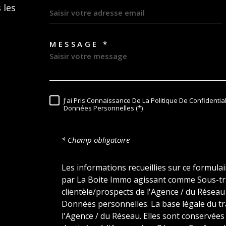
 les
MESSAGE *
TRAD_MELTEM_VORE
J'ai Pris Connaissance De La Politique De Confidentia
RÈGLEMENTATION
Données Personnelles (*)
* Champ obligatoire
Les informations recueillies sur ce formula
par La Boite Immo agissant comme Sous-trai
clientèle/prospects de l'Agence / du Résea
Données personnelles. La base légale du tra
l'Agence / du Réseau. Elles sont conservée