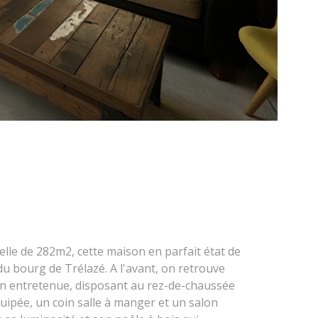
elle de 282m2, cette maison en parfait état de
u bourg de Trélazé. A l'avant, on retrouve
en entretenue, disposant au rez-de-chaussée
ipée, un coin salle à manger et un salon