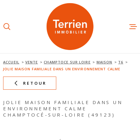
Aller
Aller
Aller
Aller
à
à
au
au
:
la
menu
contenu
recherche
principal
ESTIMAT
ACHETE
ACCUEIL
VENTE
CHAMPTOCE SUR LOIRE
MAISON
T6
JOLIE MAISON FAMILIALE DANS UN ENVIRONNEMENT CALME
LOUER
RETOUR
NOS AGE
JOLIE MAISON FAMILIALE DANS UN
ENVIRONNEMENT CALME
CHAMPTOCÉ-SUR-LOIRE (49123)
NOTRE É
AVIS