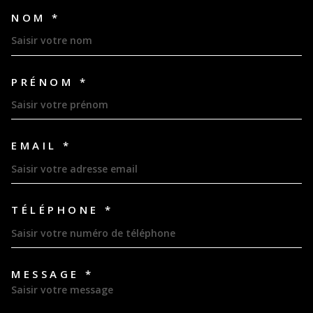
NOM *
TRAD_MELTEM_VOSCOORDON
PRÉNOM *
EMAIL *
TÉLÉPHONE *
MESSAGE *
TRAD_MELTEM_VOREDEMAND