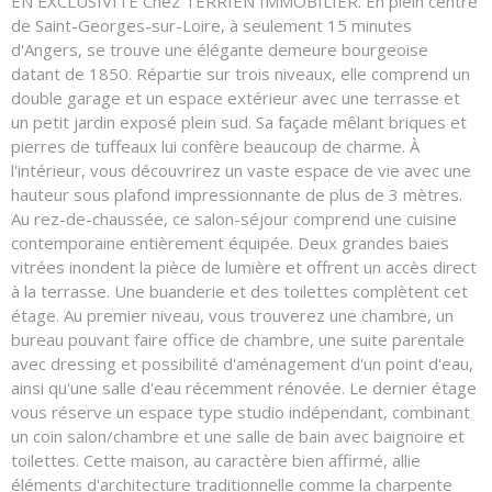
EN EXCLUSIVITE Chez TERRIEN IMMOBILIER. En plein centre
de Saint-Georges-sur-Loire, à seulement 15 minutes
d'Angers, se trouve une élégante demeure bourgeoise
datant de 1850. Répartie sur trois niveaux, elle comprend un
double garage et un espace extérieur avec une terrasse et
un petit jardin exposé plein sud. Sa façade mêlant briques et
pierres de tuffeaux lui confère beaucoup de charme. À
l'intérieur, vous découvrirez un vaste espace de vie avec une
hauteur sous plafond impressionnante de plus de 3 mètres.
Au rez-de-chaussée, ce salon-séjour comprend une cuisine
contemporaine entièrement équipée. Deux grandes baies
vitrées inondent la pièce de lumière et offrent un accès direct
à la terrasse. Une buanderie et des toilettes complètent cet
étage. Au premier niveau, vous trouverez une chambre, un
bureau pouvant faire office de chambre, une suite parentale
avec dressing et possibilité d'aménagement d'un point d'eau,
ainsi qu'une salle d'eau récemment rénovée. Le dernier étage
vous réserve un espace type studio indépendant, combinant
un coin salon/chambre et une salle de bain avec baignoire et
toilettes. Cette maison, au caractère bien affirmé, allie
éléments d'architecture traditionnelle comme la charpente