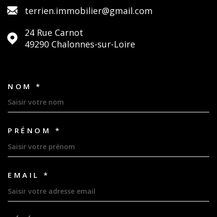
terrien.immobilier@gmail.com
24 Rue Carnot
49290
Chalonnes-sur-Loire
NOM *
TRAD_MELTEM_VOSCOORDON
PRÉNOM *
EMAIL *