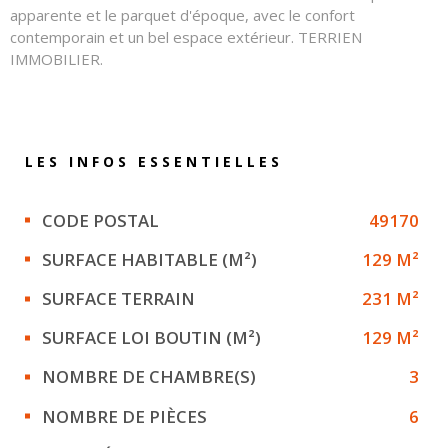
apparente et le parquet d'époque, avec le confort
contemporain et un bel espace extérieur. TERRIEN
IMMOBILIER.
LES INFOS
ESSENTIELLES
Caractérisque
Valeurs
CODE POSTAL
49170
SURFACE HABITABLE (M²)
129 M²
SURFACE TERRAIN
231 M²
SURFACE LOI BOUTIN (M²)
129 M²
NOMBRE DE CHAMBRE(S)
3
NOMBRE DE PIÈCES
6