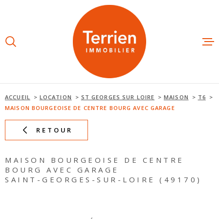
Aller
Aller
Aller
Aller
à
à
au
au
:
la
menu
contenu
recherche
principal
ESTIMAT
ACHETE
ACCUEIL
LOCATION
ST GEORGES SUR LOIRE
MAISON
T6
MAISON BOURGEOISE DE CENTRE BOURG AVEC GARAGE
LOUER
RETOUR
NOS AGE
MAISON BOURGEOISE DE CENTRE
BOURG AVEC GARAGE
SAINT-GEORGES-SUR-LOIRE (49170)
NOTRE É
AVIS